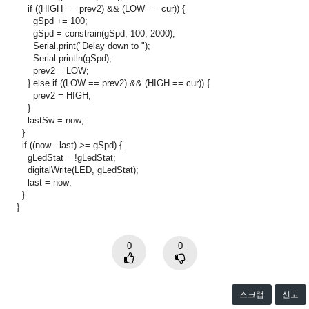
if ((HIGH == prev2) && (LOW == cur)) {
gSpd += 100;
gSpd = constrain(gSpd, 100, 2000);
Serial.print("Delay down to ");
Serial.println(gSpd);
prev2 = LOW;
} else if ((LOW == prev2) && (HIGH == cur)) {
prev2 = HIGH;
}
lastSw = now;
}
if ((now - last) >= gSpd) {
gLedStat = !gLedStat;
digitalWrite(LED, gLedStat);
last = now;
}
}
0
0
스크랩
신고