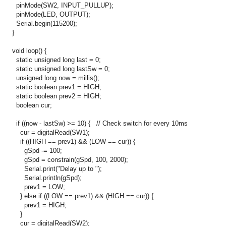
pinMode(SW2, INPUT_PULLUP);
pinMode(LED, OUTPUT);
Serial.begin(115200);
}
void loop() {
static unsigned long last = 0;
static unsigned long lastSw = 0;
unsigned long now = millis();
static boolean prev1 = HIGH;
static boolean prev2 = HIGH;
boolean cur;
if ((now - lastSw) >= 10) { // Check switch for every 10ms
cur = digitalRead(SW1);
if ((HIGH == prev1) && (LOW == cur)) {
gSpd -= 100;
gSpd = constrain(gSpd, 100, 2000);
Serial.print("Delay up to ");
Serial.println(gSpd);
prev1 = LOW;
} else if ((LOW == prev1) && (HIGH == cur)) {
prev1 = HIGH;
}
cur = digitalRead(SW2);