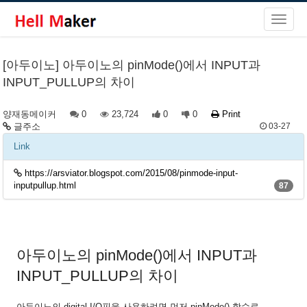
[아두이노] 아두이노의 pinMode()에서 INPUT과
INPUT_PULLUP의 차이
양재동메이커
0
23,724
0
0
Print
글주소
03-27
Link
https://arsviator.blogspot.com/2015/08/pinmode-input-
inputpullup.html
87
아두이노의 pinMode()에서 INPUT과
INPUT_PULLUP의 차이
아두이노의 digital I/O핀을 사용하려면 먼저 pinMode() 함수로