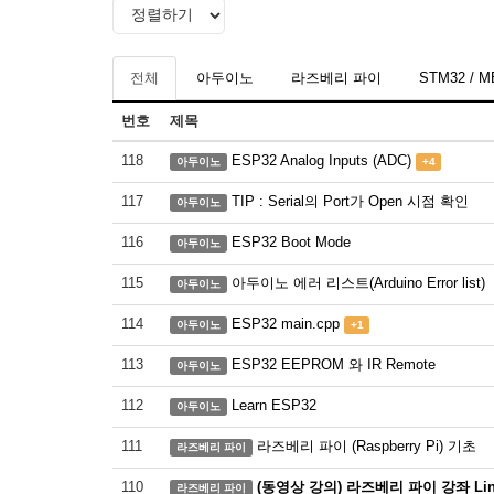
전체
아두이노
라즈베리 파이
STM32 / 
번호
제목
118
ESP32 Analog Inputs (ADC)
아두이노
+4
117
TIP : Serial의 Port가 Open 시점 확인
아두이노
116
ESP32 Boot Mode
아두이노
115
아두이노 에러 리스트(Arduino Error list)
아두이노
114
ESP32 main.cpp
아두이노
+1
113
ESP32 EEPROM 와 IR Remote
아두이노
112
Learn ESP32
아두이노
111
라즈베리 파이 (Raspberry Pi) 기초
라즈베리 파이
110
(동영상 강의) 라즈베리 파이 강좌 Lin
라즈베리 파이