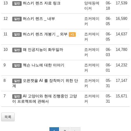
13
허스키 렌즈 자료 링크
양재동메
06-
17,539
일반
이커
18
12
허스키 렌즈 _ 내부
죠커메이
06-
16,590
일반
커
05
11
허스키 렌즈 개봉기 _ 외부
죠커메이
06-
14,637
일반
+1
커
05
10
왜 인공지능이 화두일까
죠커메이
06-
14,780
일반
커
03
9
젝슨 나노에 대한 이야기
죠커메이
06-
14,232
일반
커
01
8
오픈캣을 AI 를 장착하기 위한 단
죠커메이
05-
17,147
일반
계
커
31
7
AI 고양이와 현재 진행중인 고양
죠커메이
05-
15,671
일반
이 프로젝트에 관해서
커
31
목록