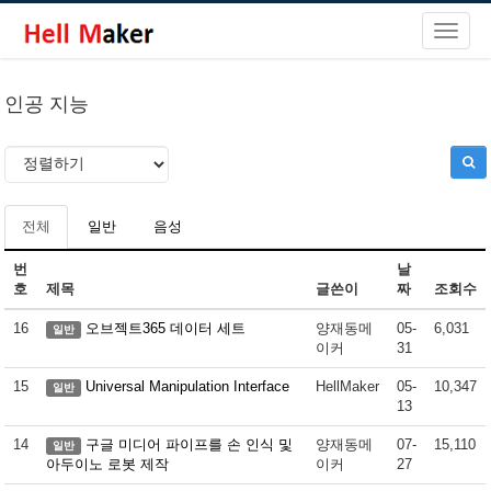
인공 지능
전체
일반
음성
번
날
호
제목
글쓴이
짜
조회수
16
오브젝트365 데이터 세트
양재동메
05-
6,031
일반
이커
31
15
Universal Manipulation Interface
HellMaker
05-
10,347
일반
13
14
구글 미디어 파이프를 손 인식 및
양재동메
07-
15,110
일반
아두이노 로봇 제작
이커
27