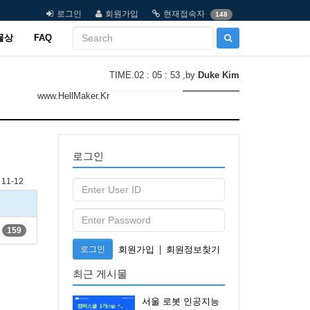
로그인
회원가입
현재접속자
148
물상
FAQ
TIME.02 : 05 : 53
,by
Duke Kim
www.HellMaker.Kr
로그인
11-12
159
로그인
회원가입
|
회원정보찾기
최근 게시물
서울 로봇 인공지능