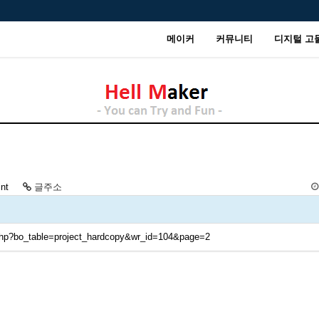
메이커
커뮤니티
디지털 고
int
글주소
.php?bo_table=project_hardcopy&wr_id=104&page=2