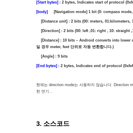
[Start bytes]
: 2 bytes, Indicates start of protocol (0xf
[body]
[Navigation mode] 1 bit (0: compass mode, 
[Distance unit] : 2 bits (00: meters, 01:kilometers, 1
[Direction] : 2 bits (00: left ,01: right , 10: straight ,
[Distance] : 10 bits – Android converts into lowe
일 경우 meter, feet 단위로 자동 변환합니다.)
[Angle] : 9 bits
[End bytes]
: 2 bytes, Indicates end of protocol (0xfef
현재는 direction mode는 사용하지 않습니다. Dire
한 연기…
3. 소스코드