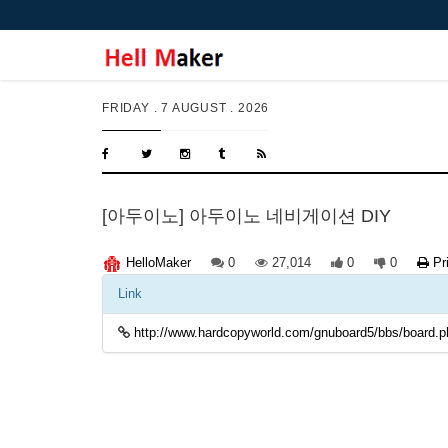
FRIDAY .
7 AUGUST . 2026
[아두이노] 아두이노 네비게이션 DIY
0
27,014
0
0
Pr
HelloMaker
Link
http://www.hardcopyworld.com/gnuboard5/bbs/board