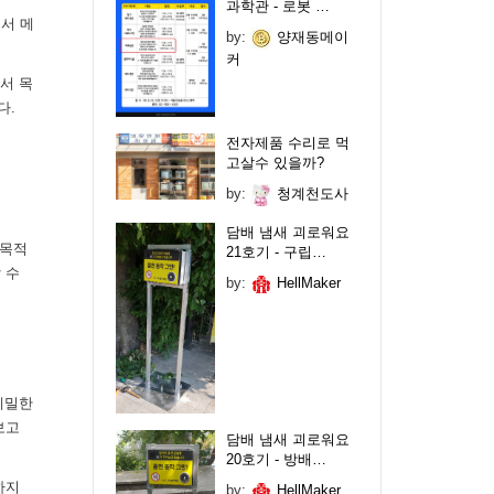
과학관 - 로봇 …
서 메
by:
양재동메이
커
서 목
다.
전자제품 수리로 먹
고살수 있을까?
by:
청계천도사
담배 냄새 괴로워요
 목적
21호기 - 구립…
 수
by:
HellMaker
세밀한
보고
담배 냄새 괴로워요
20호기 - 방배…
하지
by:
HellMaker