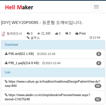
[DIY] WEY20P0095 - 표준형 도깨비입니다.
0
21,340
0
0
Print
청계천도사
글주소
12-04
Download
P95.dxf(822.1 KB)
2022-12-04
8
P95_1.pwj5(214.8 KB)
2022-12-04
8
Link
https://www.culture.go.kr/tradition/traditionalDesignPatternView.do?
seq=844
69
https://www.aladin.co.kr/shop/ebook/wPreviewViewer.aspx?
itemid=174275248
62