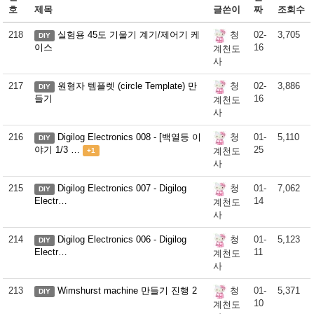
호
제목
글쓴이
짜
조회수
218
실험용 45도 기울기 계기/제어기 케
02-
3,705
청
DIY
이스
16
계천도
사
217
원형자 템플렛 (circle Template) 만
02-
3,886
청
DIY
들기
16
계천도
사
216
Digilog Electronics 008 - [백열등 이
01-
5,110
청
DIY
야기 1/3 …
25
계천도
+1
사
215
Digilog Electronics 007 - Digilog
01-
7,062
청
DIY
Electr…
14
계천도
사
214
Digilog Electronics 006 - Digilog
01-
5,123
청
DIY
Electr…
11
계천도
사
213
Wimshurst machine 만들기 진행 2
01-
5,371
청
DIY
10
계천도