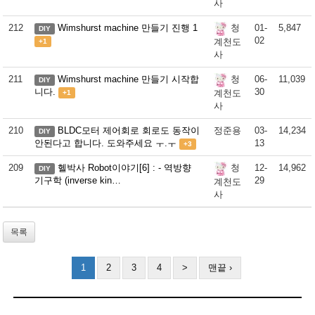
사
212
Wimshurst machine 만들기 진행 1
01-
5,847
청
DIY
02
계천도
+1
사
211
Wimshurst machine 만들기 시작합
06-
11,039
청
DIY
니다.
30
계천도
+1
사
210
BLDC모터 제어회로 회로도 동작이
정준용
03-
14,234
DIY
안된다고 합니다. 도와주세요 ㅜ.ㅜ
13
+3
209
헬박사 Robot이야기[6] : - 역방향
12-
14,962
청
DIY
기구학 (inverse kin…
29
계천도
사
목록
1
2
3
4
>
맨끝 ›