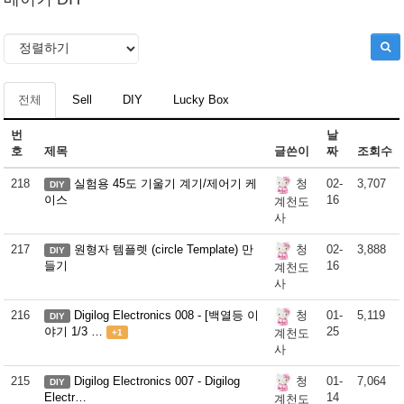
전체
Sell
DIY
Lucky Box
번
날
호
제목
글쓴이
짜
조회수
218
실험용 45도 기울기 계기/제어기 케
02-
3,707
청
DIY
이스
16
계천도
사
217
원형자 템플렛 (circle Template) 만
02-
3,888
청
DIY
들기
16
계천도
사
216
Digilog Electronics 008 - [백열등 이
01-
5,119
청
DIY
야기 1/3 …
25
계천도
+1
사
215
Digilog Electronics 007 - Digilog
01-
7,064
청
DIY
Electr…
14
계천도