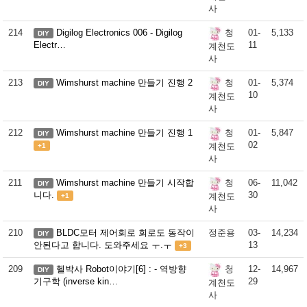
사
214
Digilog Electronics 006 - Digilog
01-
5,133
청
DIY
Electr…
11
계천도
사
213
Wimshurst machine 만들기 진행 2
01-
5,374
청
DIY
10
계천도
사
212
Wimshurst machine 만들기 진행 1
01-
5,847
청
DIY
02
계천도
+1
사
211
Wimshurst machine 만들기 시작합
06-
11,042
청
DIY
니다.
30
계천도
+1
사
210
BLDC모터 제어회로 회로도 동작이
정준용
03-
14,234
DIY
안된다고 합니다. 도와주세요 ㅜ.ㅜ
13
+3
209
헬박사 Robot이야기[6] : - 역방향
12-
14,967
청
DIY
기구학 (inverse kin…
29
계천도
사