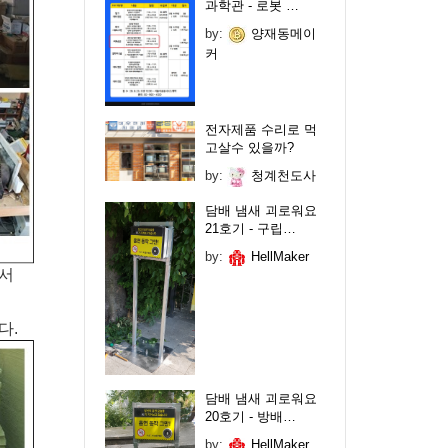
과학관 - 로봇 …
by:
양재동메이
커
전자제품 수리로 먹
고살수 있을까?
by:
청계천도사
담배 냄새 괴로워요
21호기 - 구립…
by:
HellMaker
해서
다.
담배 냄새 괴로워요
20호기 - 방배…
by:
HellMaker