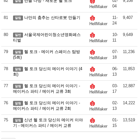
82
만들 다방 - 새로운 헬 토크
02-
9,108
알림
04
HellMaker
81
나만의 춤추는 산타로봇 만들기
11-
9,407
알림
24
HellMaker
80
서울국제어린이청소년영화페스
10-
9,649
일반
티벌
11
HellMaker
79
헬 토크 - 메이커 스페이스 탐방
07-
11,236
알림
(5회)
18
HellMaker
78
헬 토크 당신의 메이커 이야기 (4
06-
11,853
알림
회)
13
HellMaker
77
헬 토크 당신의 메이커 이야기 -
03-
12,887
알림
메이커스 파티 / 메이커 교류 3회
17
HellMaker
76
헬 토크 당신의 메이커 이야기 -
02-
14,222
알림
메이커스 파티 / 메이커 교류 2회
13
HellMaker
75
신년 헬 토크 당신의 메이커 이야
01-
13,519
알림
기 - 메이커스 파티 / 메이커 교류
15
HellMaker