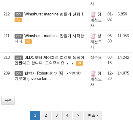
사
212
Wimshurst machine 만들기 진행 1
01-
5,859
청
DIY
02
계천도
+1
사
211
Wimshurst machine 만들기 시작합
06-
11,053
청
DIY
니다.
30
계천도
+1
사
210
BLDC모터 제어회로 회로도 동작이
정준용
03-
14,242
DIY
안된다고 합니다. 도와주세요 ㅜ.ㅜ
13
+3
209
헬박사 Robot이야기[6] : - 역방향
12-
14,975
청
DIY
기구학 (inverse kin…
29
계천도
사
목록
1
2
3
4
>
맨끝 ›