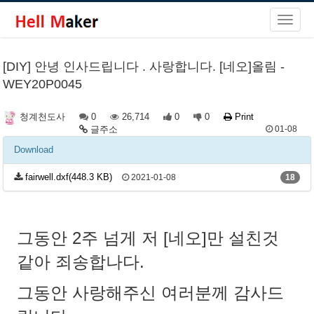
[DIY] 안녕 인사드립니다 . 사랑합니다. [네오]올림 -
WEY20P0045
0
26,714
0
0
Print
청계천도사
글주소
01-08
Download
fairwell.dxf(448.3 KB)
2021-01-08
18
그동안 2주 넘게 저 [네오]만 설친것
같아 죄송합나다.
그동안 사랑해주신 여러분께 감사드