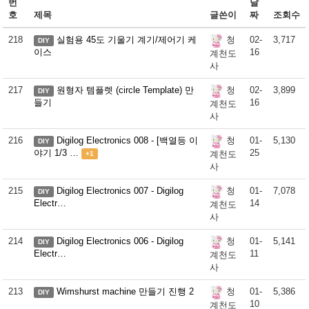
번
날
호
제목
글쓴이
짜
조회수
218
실험용 45도 기울기 계기/제어기 케
02-
3,717
청
DIY
이스
16
계천도
사
217
원형자 템플렛 (circle Template) 만
02-
3,899
청
DIY
들기
16
계천도
사
216
Digilog Electronics 008 - [백열등 이
01-
5,130
청
DIY
야기 1/3 …
25
계천도
+1
사
215
Digilog Electronics 007 - Digilog
01-
7,078
청
DIY
Electr…
14
계천도
사
214
Digilog Electronics 006 - Digilog
01-
5,141
청
DIY
Electr…
11
계천도
사
213
Wimshurst machine 만들기 진행 2
01-
5,386
청
DIY
10
계천도