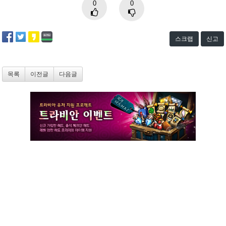
0
0
스크랩
신고
목록
이전글
다음글