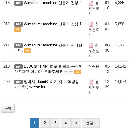
213
Wimshurst machine 만들기 진행 2
01-
5,385
청
DIY
10
계천도
사
212
Wimshurst machine 만들기 진행 1
01-
5,858
청
DIY
02
계천도
+1
사
211
Wimshurst machine 만들기 시작합
06-
11,051
청
DIY
니다.
30
계천도
+1
사
210
BLDC모터 제어회로 회로도 동작이
정준용
03-
14,242
DIY
안된다고 합니다. 도와주세요 ㅜ.ㅜ
13
+3
209
헬박사 Robot이야기[6] : - 역방향
12-
14,974
청
DIY
기구학 (inverse kin…
29
계천도
사
목록
1
2
3
4
>
맨끝 ›