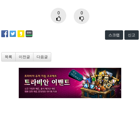
0
0
스크랩
신고
목록
이전글
다음글