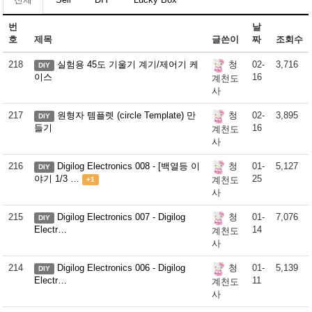
번
날
호
제목
글쓴이
짜
조회수
218
실험용 45도 기울기 계기/제어기 케
02-
3,716
청
DIY
이스
16
계천도
사
217
원형자 템플렛 (circle Template) 만
02-
3,895
청
DIY
들기
16
계천도
사
216
Digilog Electronics 008 - [백열등 이
01-
5,127
청
DIY
야기 1/3 …
25
계천도
+1
사
215
Digilog Electronics 007 - Digilog
01-
7,076
청
DIY
Electr…
14
계천도
사
214
Digilog Electronics 006 - Digilog
01-
5,139
청
DIY
Electr…
11
계천도
사