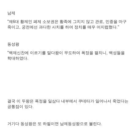
남제
"제6대 황제인 폐제 소보권은 황족에 그치지 않고 관료, 민중을 마구
죽이고, 궁전에선 과다한 사치를 하여 정치를 매우 어지렵혔다."
동성왕
"백제신찬에 이르기를 말다왕이 무도하여 폭정을 펼치니, 백성들을
학대하였다.
결국 이 두왕은 폭정을 일삼다 내부에서 쿠데타가 일어나서 죽었다는
공통점이 있다.
거기다 동성왕은 또 하필이면 남제동성왕으로 불린다.