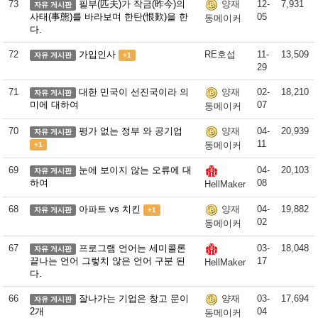
73
필부(匹夫)가 작금(昨今)의
12-
7,931
양재
자유 게시판
사태(事態)를 바라보며 한탄(恨歎)을 한
05
동메이커
다.
72
가입인사
RE호섭
11-
13,509
자유 게시판
+1
29
71
대한 민국이 선진국이라 의
02-
18,210
양재
자유 게시판
미에 대하여
07
동메이커
70
평가 없는 정부 와 공기업
04-
20,939
양재
자유 게시판
11
동메이커
+1
69
눈에 보이지 않는 오류에 대
04-
20,103
자유 게시판
하여
08
HellMaker
68
아파트 vs 치킨
04-
19,882
양재
자유 게시판
+1
02
동메이커
67
프로그램 언어는 세미콜론
03-
18,048
자유 게시판
끝나는 언어 그렇치 않은 언어 구분 된
17
HellMaker
다.
66
잘나가는 기업은 창고 문이
03-
17,694
양재
자유 게시판
2개
04
동메이커