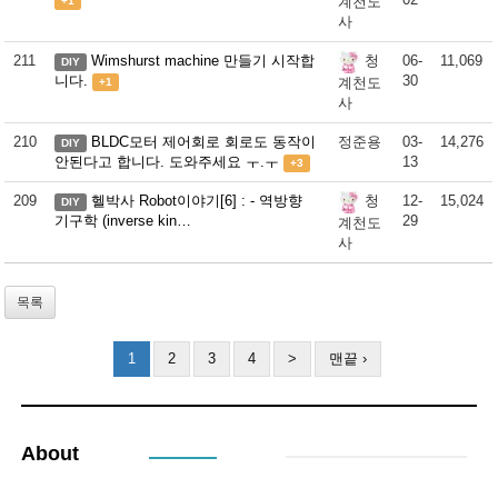
계천도
+1
사
211
Wimshurst machine 만들기 시작합
06-
11,069
청
DIY
니다.
30
계천도
+1
사
210
BLDC모터 제어회로 회로도 동작이
정준용
03-
14,276
DIY
안된다고 합니다. 도와주세요 ㅜ.ㅜ
13
+3
209
헬박사 Robot이야기[6] : - 역방향
12-
15,024
청
DIY
기구학 (inverse kin…
29
계천도
사
목록
1
2
3
4
>
맨끝 ›
About