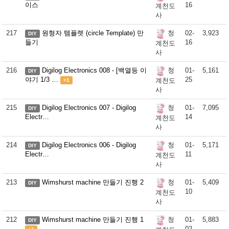
이스
16
계천도
사
217
원형자 템플렛 (circle Template) 만
02-
3,923
청
DIY
들기
16
계천도
사
216
Digilog Electronics 008 - [백열등 이
01-
5,161
청
DIY
야기 1/3 …
25
계천도
+1
사
215
Digilog Electronics 007 - Digilog
01-
7,095
청
DIY
Electr…
14
계천도
사
214
Digilog Electronics 006 - Digilog
01-
5,171
청
DIY
Electr…
11
계천도
사
213
Wimshurst machine 만들기 진행 2
01-
5,409
청
DIY
10
계천도
사
212
Wimshurst machine 만들기 진행 1
01-
5,883
청
DIY
02