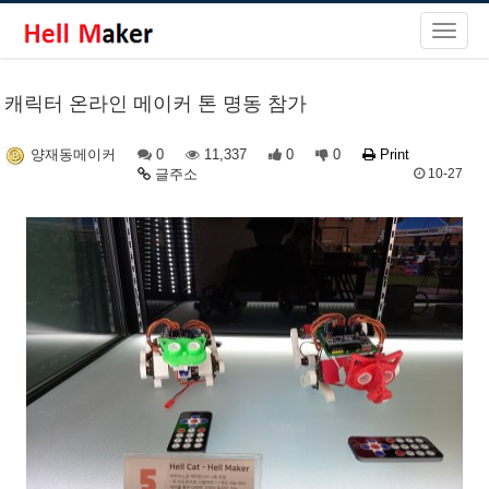
캐릭터 온라인 메이커 톤 명동 참가
0
11,337
0
0
Print
양재동메이커
글주소
10-27