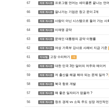
67
프로그램 언어는 세미콜론 끝나는 언어 
자유 게시판
66
잘나가는 기업은 창고 문이 2개
자유 게시판
65
사람이 아닌 시스템으로 돌아 가는 사
자유 게시판
64
이재명 공약
자유 게시판
63
문재인 대통령의 공약 이행률
자유 게시판
62
여성 가족부 강사료 사례비 지급 기준
자유 게시판
61
고장 수리하기
지식/팁
+1
60
대한 민국 3만 달러의 저주와 메이커
자유 게시판
59
저 출산을 해결 해야 되는 문제 일까 ?
자유 게시판
58
북극 항로 개발
자유 게시판
57
왜 좋은 일자리가 없을까 ?
자유 게시판
56
창조 경제 vs 소득 주도 성장 개인적인
자유 게시판