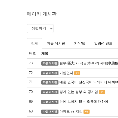
메이커 게시판
전체
자유 게시판
지식/팁
알림/이벤트
번호
제목
73
필부(匹夫)가 작금(昨今)의 사태(事態)
자유 게시판
72
가입인사
자유 게시판
+1
71
대한 민국이 선진국이라 의미에 대하
자유 게시판
70
평가 없는 정부 와 공기업
자유 게시판
+1
69
눈에 보이지 않는 오류에 대하여
자유 게시판
68
아파트 vs 치킨
자유 게시판
+1