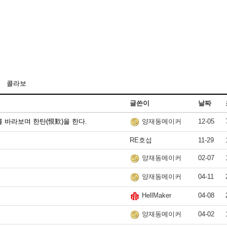
콜라보
글쓴이
날짜
를 바라보며 한탄(恨歎)을 한다.
12-05
양재동메이커
RE호섭
11-29
여
02-07
양재동메이커
04-11
양재동메이커
04-08
HellMaker
04-02
양재동메이커