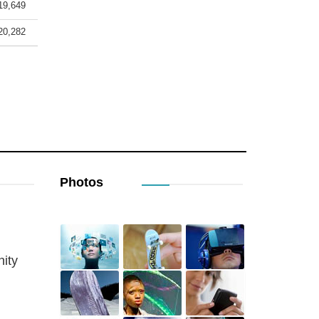
19,649
20,282
Photos
ity