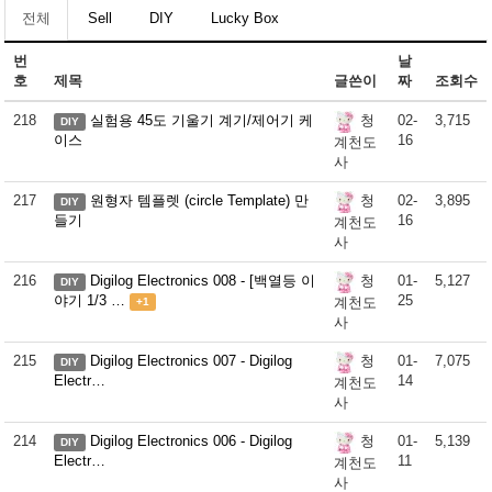
전체
Sell
DIY
Lucky Box
번
날
호
제목
글쓴이
짜
조회수
218
실험용 45도 기울기 계기/제어기 케
02-
3,715
청
DIY
이스
16
계천도
사
217
원형자 템플렛 (circle Template) 만
02-
3,895
청
DIY
들기
16
계천도
사
216
Digilog Electronics 008 - [백열등 이
01-
5,127
청
DIY
야기 1/3 …
25
계천도
+1
사
215
Digilog Electronics 007 - Digilog
01-
7,075
청
DIY
Electr…
14
계천도
사
214
Digilog Electronics 006 - Digilog
01-
5,139
청
DIY
Electr…
11
계천도
사