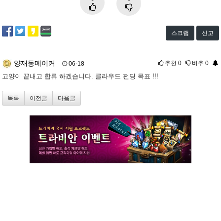
스크랩
신고
양재동메이커
추천
0
비추
0
06-18
고양이 끝내고 합류 하겠습니다. 클라우드 펀딩 목표 !!!
목록
이전글
다음글