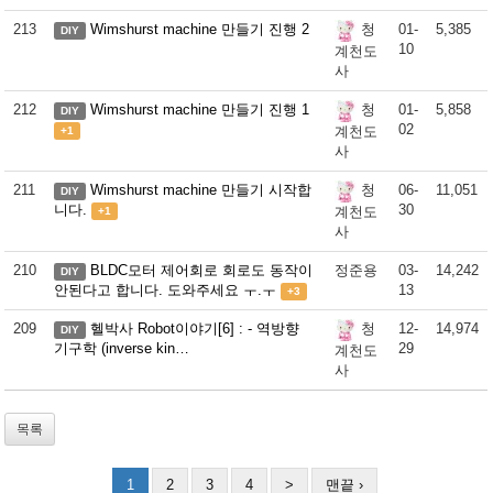
213
Wimshurst machine 만들기 진행 2
01-
5,385
청
DIY
10
계천도
사
212
Wimshurst machine 만들기 진행 1
01-
5,858
청
DIY
02
계천도
+1
사
211
Wimshurst machine 만들기 시작합
06-
11,051
청
DIY
니다.
30
계천도
+1
사
210
BLDC모터 제어회로 회로도 동작이
정준용
03-
14,242
DIY
안된다고 합니다. 도와주세요 ㅜ.ㅜ
13
+3
209
헬박사 Robot이야기[6] : - 역방향
12-
14,974
청
DIY
기구학 (inverse kin…
29
계천도
사
목록
1
2
3
4
>
맨끝 ›