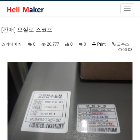
[판매] 오실로 스코프
죠커메이커
0
20,777
0
0
Print
글주소
06-03