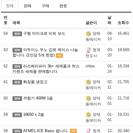
전체
판매
구매
완료
번
날
호
제목
글쓴이
짜
조회수
64
구형 마이크로 비트 보드
04-
16,461
양재
완료
13
동메이커
63
아두이노 우노 갑옷 케이스 나눔
03-
19,669
청계
판매
합니다. (1인당 5개 한정)
20
천도사
+1
62
라즈베리파이 3b+ 새제품과 허스
shlee
01-
18,334
판매
키렌즈 새제품 판매합니다.
24
61
화장품 냉장고
02-
21,755
양재
완료
11
동메이커
60
저항기 400W 1옴
01-
21,718
양재
판매
01
동메이커
59
18650 x 2셀
01-
19,331
양재
판매
01
동메이커
58
ATMEL-ICE Basic 팝니다.
12-
20,340
청계
판매
+1