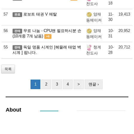
18
천도사
57
로보트 태권 V 메탈
11-
19,413
양재
완료
30
동메이커
56
무료 나눔 - CPU팬 필요하시분 손
10-
20,952
양재
판매
(10개중 7개 남음)
31
동메이커
+6
55
독일 명품 시계인 [헤믈레 태엽 벽
10-
20,712
청계
판매
시계 ] 팝니다.
28
천도사
목록
1
2
3
4
>
맨끝 ›
About