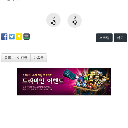
0
0
스크랩
신고
목록
이전글
다음글