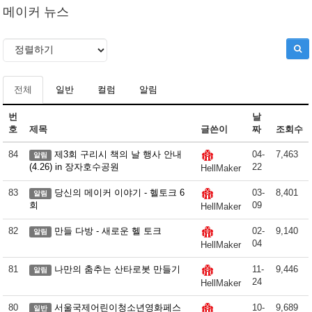
메이커 뉴스
전체
일반
컬럼
알림
번
날
호
제목
글쓴이
짜
조회수
84
제3회 구리시 책의 날 행사 안내
04-
7,463
알림
(4.26) in 장자호수공원
22
HellMaker
83
당신의 메이커 이야기 - 헬토크 6
03-
8,401
알림
회
09
HellMaker
82
만들 다방 - 새로운 헬 토크
02-
9,140
알림
04
HellMaker
81
나만의 춤추는 산타로봇 만들기
11-
9,446
알림
24
HellMaker
80
서울국제어린이청소년영화페스
10-
9,689
일반