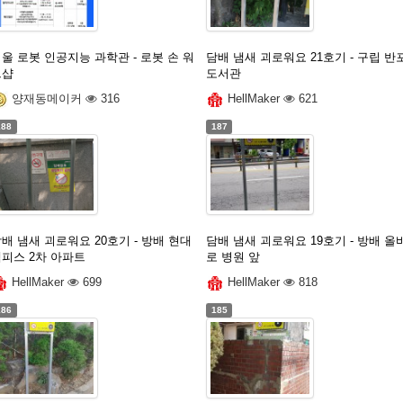
울 로봇 인공지능 과학관 - 로봇 손 워
담배 냄새 괴로워요 21호기 - 구립 반
크샵
도서관
양재동메이커
316
HellMaker
621
188
187
배 냄새 괴로워요 20호기 - 방배 현대
담배 냄새 괴로워요 19호기 - 방배 올
멤피스 2차 아파트
로 병원 앞
HellMaker
699
HellMaker
818
186
185