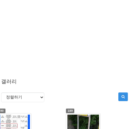
갤러리
190
189