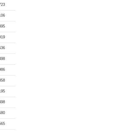
723
106
495
919
636
498
986
858
195
498
680
565