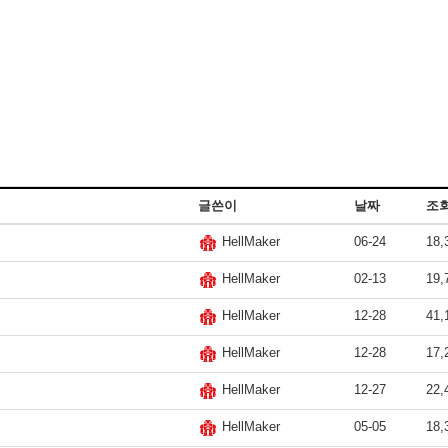
글쓴이
날짜
조
06-24
18,
HellMaker
02-13
19,
HellMaker
12-28
41,
HellMaker
12-28
17,
HellMaker
12-27
22,
HellMaker
05-05
18,
HellMaker