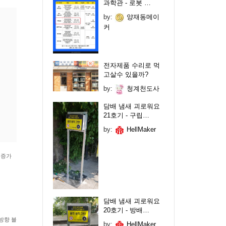
과학관 - 로봇 …
by:
양재동메이
커
전자제품 수리로 먹
고살수 있을까?
by:
청계천도사
담배 냄새 괴로워요
21호기 - 구립…
by:
HellMaker
 증가
담배 냄새 괴로워요
20호기 - 방배…
방향 블
by:
HellMaker