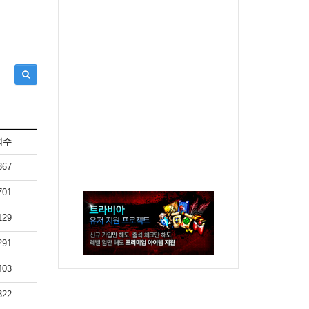
회수
367
701
129
291
403
322