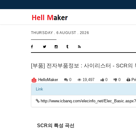
THURSDAY .
6 AUGUST . 2026
[부품] 전자부품정보 : 사이리스터 - SCR
0
19,497
0
0
Pr
HelloMaker
Link
http://www.icbanq.com/elecinfo_net/Elec_Basic.aspx
SCR의 특성 곡선