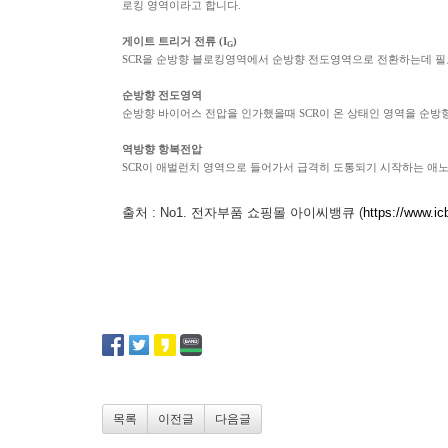
로킹 영역이라고 합니다.
게이트 트리거 전류 (I
)
G
SCR을 순방향 블로킹영역에서 순방향 전도영역으로 전환하는데 필
순방향 전도영역
순방향 바이어스 전압을 인가했을때 SCR이 온 상태인 영역을 순방
역방향 항복전압
SCR이 애벌런치 영역으로 들어가서 급격히 도통되기 시작하는 애
출처
: No1.
전자부품 쇼핑몰 아이씨뱅큐
(
https://www.i
목록
이전글
다음글