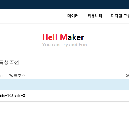
메이커
커뮤니티
디지털 고
의 특성곡선
int
글주소
?idx=10&sidx=3