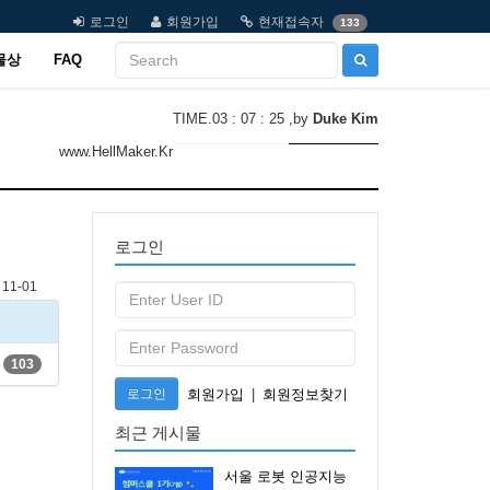
로그인
회원가입
현재접속자
133
물상
FAQ
TIME.03 : 07 : 25
,by
Duke Kim
www.HellMaker.Kr
로그인
11-01
103
로그인
회원가입
|
회원정보찾기
최근 게시물
서울 로봇 인공지능