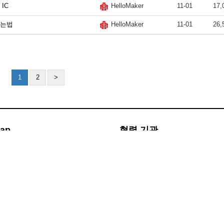
IC
11-01
17,
HelloMaker
보는법
11-01
26,
HelloMaker
1
2
>
Map
협력 기관
회사소개
MWN Tech
이용약관
개인정보 취급방침
AR/VR/Game/Un
포인트 전체랭킹
포인트 월별랭킹
레벨업
디자인 메이커