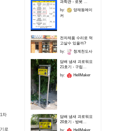
과학관 - 로봇 …
by:
양재동메이
커
전자제품 수리로 먹
고살수 있을까?
by:
청계천도사
담배 냄새 괴로워요
21호기 - 구립…
by:
HellMaker
1차
담배 냄새 괴로워요
20호기 - 방배…
기기로
by:
HellMaker