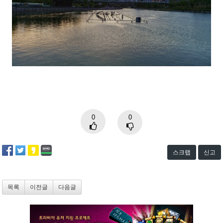
0
0
스크랩
신고
목록
이전글
다음글