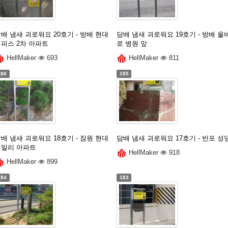
배 냄새 괴로워요 20호기 - 방배 현대
담배 냄새 괴로워요 19호기 - 방배 올
멤피스 2차 아파트
로 병원 앞
HellMaker
693
HellMaker
811
186
185
배 냄새 괴로워요 18호기 - 잠원 현대
담배 냄새 괴로워요 17호기 - 반포 성
훼밀리 아파트
HellMaker
918
HellMaker
899
184
183