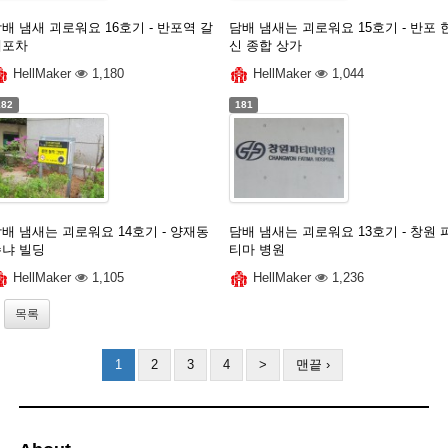
배 냄새 괴로워요 16호기 - 반포역 갈
담배 냄새는 괴로워요 15호기 - 반포 
데포차
신 종합 상가
HellMaker
1,180
HellMaker
1,044
182
181
배 냄새는 괴로워요 14호기 - 양재동
담배 냄새는 괴로워요 13호기 - 창원 
수냐 빌딩
티마 병원
HellMaker
1,105
HellMaker
1,236
목록
1
2
3
4
>
맨끝 ›