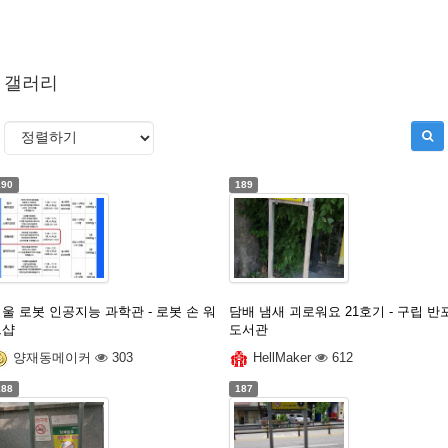
갤러리
190
189
울 로봇 인공지능 과학관 - 로봇 손 워
담배 냄새 괴로워요 21호기 - 구립 반
크샵
도서관
양재동메이커
303
HellMaker
612
188
187