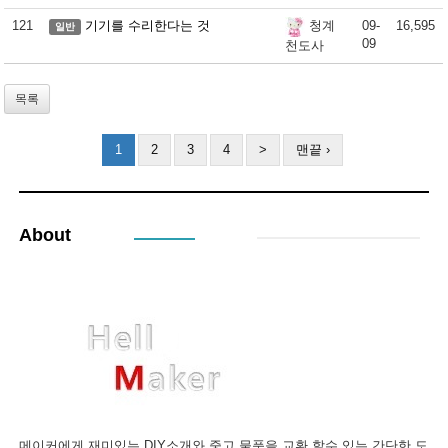
121
기기를 수리한다는 것
09-
16,595
청계
일반
09
천도사
목록
1
2
3
4
>
맨끝 ›
About
메이커에게 재미있는 DIY소개와 중고 물품을 교환 할수 있는 간단한 도