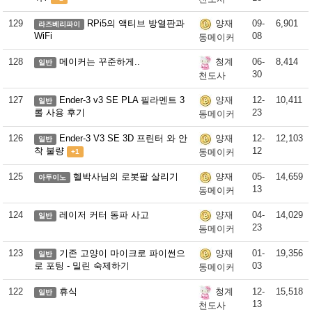
129
RPi5의 액티브 방열판과
09-
6,901
양재
라즈베리파이
WiFi
08
동메이커
128
메이커는 꾸준하게..
06-
8,414
청계
일반
30
천도사
127
Ender-3 v3 SE PLA 필라멘트 3
12-
10,411
양재
일반
롤 사용 후기
23
동메이커
126
Ender-3 V3 SE 3D 프린터 와 안
12-
12,103
양재
일반
착 불량
12
동메이커
+1
125
헬박사님의 로봇팔 살리기
05-
14,659
양재
아두이노
13
동메이커
124
레이저 커터 동파 사고
04-
14,029
양재
일반
23
동메이커
123
기존 고양이 마이크로 파이썬으
01-
19,356
양재
일반
로 포팅 - 밀린 숙제하기
03
동메이커
122
휴식
12-
15,518
청계
일반
13
천도사