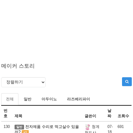
메이커 스토리
전체
일반
아두이노
라즈베리파이
번
날
호
제목
글쓴이
짜
조회수
130
전자제품 수리로 먹고살수 있을
07-
691
청계
일반
까?
18
천도사
+1