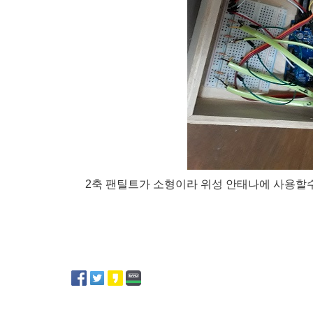
2축 팬틸트가 소형이라 위성 안태나에 사용할수