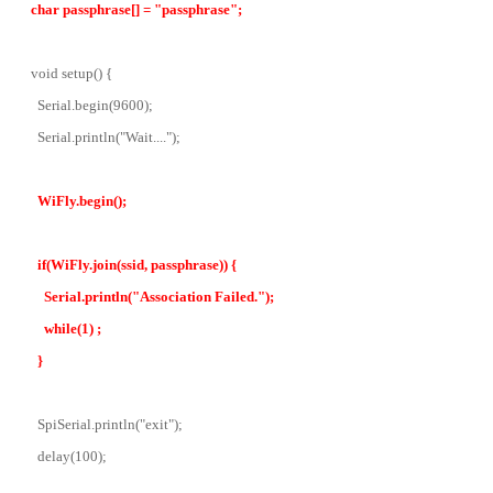
char passphrase[] = "passphrase";
void setup() {
Serial.begin(9600);
Serial.println("Wait....");
WiFly.begin();
if(WiFly.join(ssid, passphrase)) {
Serial.println("Association Failed.");
while(1) ;
}
SpiSerial.println("exit");
delay(100);