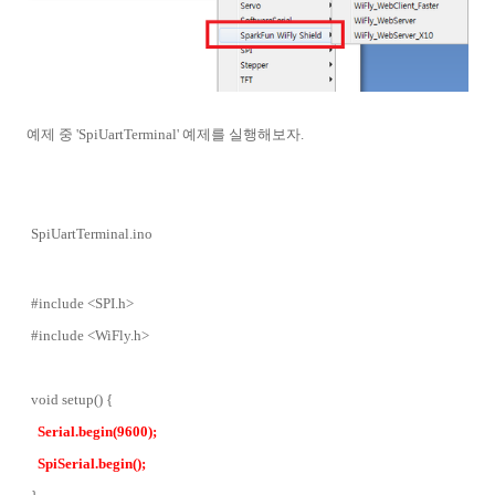
예제 중 'SpiUartTerminal' 예제를 실행해보자.
SpiUartTerminal.ino
#include <SPI.h>
#include <WiFly.h>
void setup() {
Serial.begin(9600);
SpiSerial.begin();