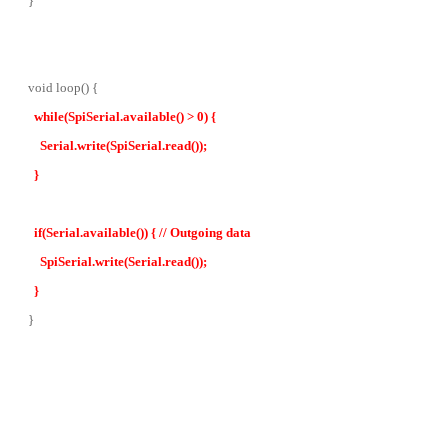
}
void loop() {
while(SpiSerial.available() > 0) {
Serial.write(SpiSerial.read());
}
if(Serial.available()) { // Outgoing data
SpiSerial.write(Serial.read());
}
}