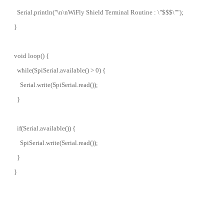
Serial.println("\n\nWiFly Shield Terminal Routine : \"$$$\"");
}
void loop() {
while(SpiSerial.available() > 0) {
Serial.write(SpiSerial.read());
}
if(Serial.available()) {
SpiSerial.write(Serial.read());
}
}