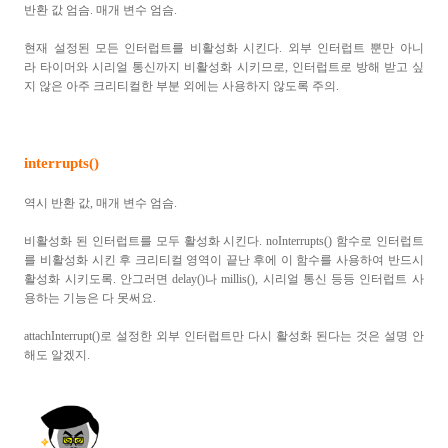
반환 값 엄슴
.
매개 변수 엄슴
.
현재 설정된 모든 인터럽트를 비활성화 시킨다
. 외부 인터럽트 뿐만 아니
라
타이머와 시리얼 통신까지 비활성화 시키므로
,
인터럽트로 방해 받고 싶
지 않은 아주 크리티컬한 부분 외에는 사용하지 않도록 주의
.
interrupts()
역시 반환 값
,
매개 변수 엄슴
.
비활성화 된 인터럽트를 모두 활성화 시킨다
. noInterrupts()
함수로 인터럽트
를 비활성화 시킨 후 크리티컬 영역이 끝난 후에 이 함수를 사용하여 반드시
활성화 시키도록
.
안그러면
delay()
나
millis(),
시리얼 통신 등등 인터럽트 사
용하는 기능은 다 못써요
.
attachInterrupt()로 설정한 외부 인터럽트만 다시 활성화 된다는 것은 설명 안
해도 알겠지.