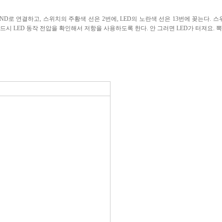
ND
로 연결하고
,
스위치의 주황색 선은
2
번에
, LED
의 노란색 선은
13
번에 꽂는다
.
스
반드시
LED
동작 전압을 확인해서 저항을 사용하도록 한다
.
안 그러면
LED
가 터져요
.
뽁