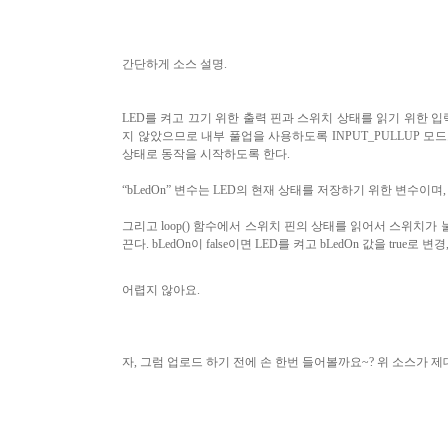
간단하게 소스 설명
.
LED
를 켜고 끄기 위한 출력 핀과 스위치 상태를 읽기 위한 입
지 않았으므로 내부 풀업을 사용하도록
INPUT_PULLUP
모드
상태로 동작을 시작하도록 한다
.
“bLedOn”
변수는
LED
의 현재 상태를 저장하기 위한 변수이며
그리고
loop()
함수에서 스위치 핀의 상태를 읽어서 스위치가 
끈다
. bLedOn
이
false
이면
LED
를 켜고
bLedOn
값을
true
로 변경
어렵지 않아요
.
자
,
그럼 업로드 하기 전에 손 한번 들어볼까요
~?
위 소스가 제