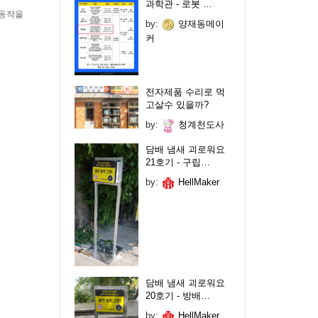
과학관 - 로봇 …
 동작을
by:
양재동메이
커
전자제품 수리로 먹
고살수 있을까?
by:
청계천도사
담배 냄새 괴로워요
21호기 - 구립…
by:
HellMaker
담배 냄새 괴로워요
20호기 - 방배…
by:
HellMaker