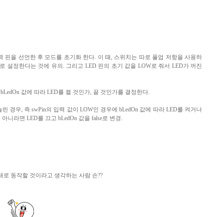
력 핀을 선언한 후 모드를 초기화 한다
.
이 때
,
스위치는 따로 풀업 저항을 사용하
로 설정한다는 것에 유의
.
그리고
LED
핀의 초기 값을
LOW
로 줘서
LED
가 꺼진
, bLedOn
값에 따라
LED
를 켤 것인가
,
끌 것인가를 결정한다
.
눌린 경우
,
즉
swPin
의 입력 값이
LOW
인 경우에
bLedOn
값에 따라
LED
를 켜거나
,
아니라면
LED
를 끄고
bLedOn
값을
false
로 변경
.
대로 동작할 것이라고 생각하는 사람 손
??