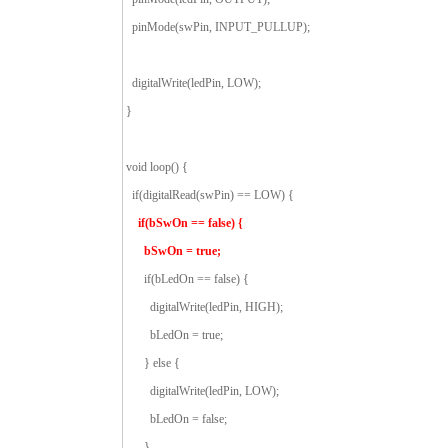
pinMode(swPin, INPUT_PULLUP);
digitalWrite(ledPin, LOW);
}
void loop() {
if(digitalRead(swPin) == LOW) {
if(bSwOn == false) {
bSwOn = true;
if(bLedOn == false) {
digitalWrite(ledPin, HIGH);
bLedOn = true;
} else {
digitalWrite(ledPin, LOW);
bLedOn = false;
}