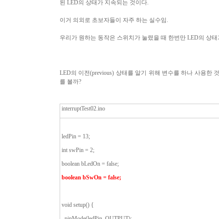
된
LED
의 상태가 지속되는 것이다
.
이거 의외로 초보자들이 자주 하는 실수임.
우리가 원하는 동작은 스위치가 눌렸을 때 한번만
LED
의 상태
LED
의 이전
(previous)
상태를 알기 위해 변수를 하나 사용한 
를 볼까
?
interruptTest02.ino
ledPin = 13;
int swPin = 2;
boolean bLedOn = false;
boolean bSwOn = false;
void setup() {
pinMode(ledPin, OUTPUT);