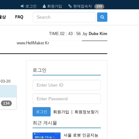
로그인
회원가입
현재접속자
259
물상
FAQ
TIME.02 : 43 : 56
,by
Duke Kim
www.HellMaker.Kr
로그인
03-20
134
로그인
회원가입
|
회원정보찾기
최근 게시물
서울 로봇 인공지능