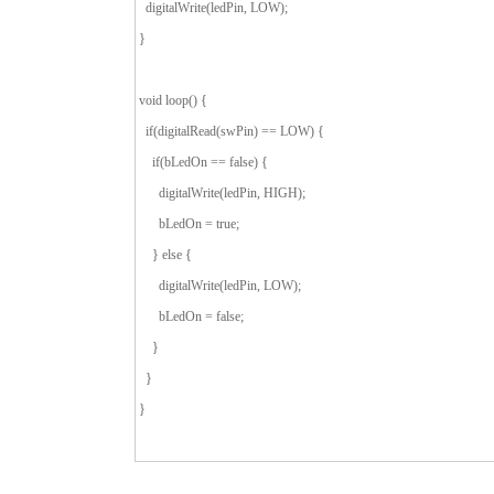
digitalWrite(ledPin, LOW);
}
void loop() {
if(digitalRead(swPin) == LOW) {
if(bLedOn == false) {
digitalWrite(ledPin, HIGH);
bLedOn = true;
} else {
digitalWrite(ledPin, LOW);
bLedOn = false;
}
}
}