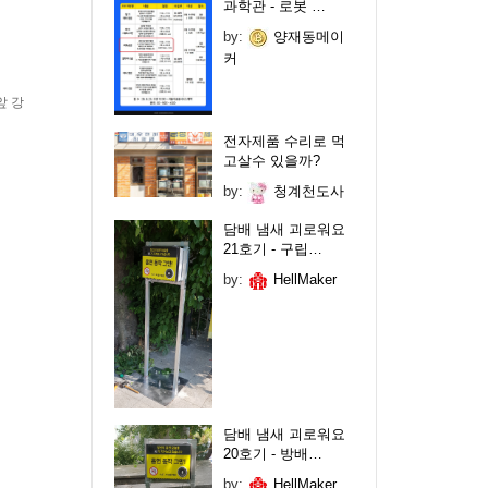
과학관 - 로봇 …
by:
양재동메이
커
앞 강
전자제품 수리로 먹
고살수 있을까?
by:
청계천도사
담배 냄새 괴로워요
21호기 - 구립…
by:
HellMaker
담배 냄새 괴로워요
20호기 - 방배…
by:
HellMaker