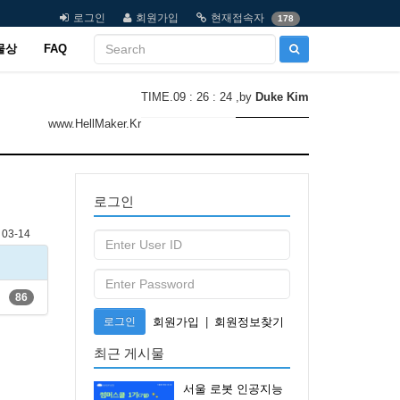
로그인
회원가입
현재접속자
178
물상
FAQ
TIME.09 : 26 : 24
,by
Duke Kim
www.HellMaker.Kr
로그인
03-14
86
로그인
회원가입
|
회원정보찾기
최근 게시물
서울 로봇 인공지능