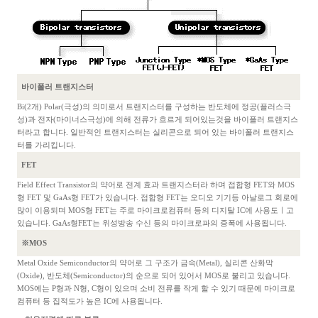
바이폴러 트랜지스터
Bi(2개) Polar(극성)의 의미로서 트랜지스터를 구성하는 반도체에 정공(플러스극
성)과 전자(마이너스극성)에 의해 전류가 흐르게 되어있는것을 바이폴러 트랜지스
터라고 합니다. 일반적인 트랜지스터는 실리콘으로 되어 있는 바이폴러 트랜지스
터를 가리킵니다.
FET
Field Effect Transistor의 약어로 전계 효과 트랜지스터라 하며 접합형 FET와 MOS
형 FET 및 GaAs형 FET가 있습니다. 접합형 FET는 오디오 기기등 아날로그 회로에
많이 이용되며 MOS형 FET는 주로 마이크로컴퓨터 등의 디지탈 IC에 사용도ㅣ고
있습니다. GaAs형FET는 위성방송 수신 등의 마이크로파의 증폭에 사용됩니다.
※MOS
Metal Oxide Semiconductor의 약어로 그 구조가 금속(Metal), 실리콘 산화막
(Oxide), 반도체(Semiconductor)의 순으로 되어 있어서 MOS로 불리고 있습니다.
MOS에는 P형과 N형, C형이 있으며 소비 전류를 작게 할 수 있기 때문에 마이크로
컴퓨터 등 집적도가 높은 IC에 사용됩니다.