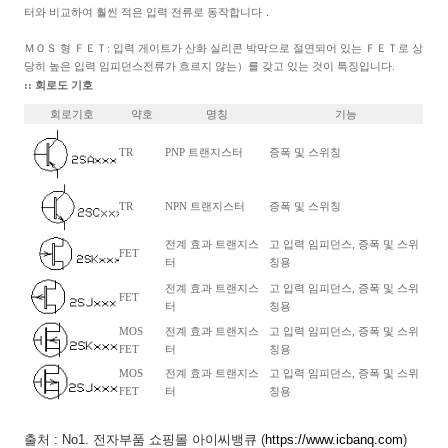
터와 비교하여 훨씬 적은 입력 전류로 동작합니다．
ＭＯＳ 형 ＦＥＴ: 입력 게이트가 산화 실리콘 박막으로 절연되어 있는 ＦＥＴ로 상
당히 높은 입력 임피던스전류가 흐르지 않는）를 갖고 있는 것이 특징입니다.
:: 회로도 기호
회로기호
약호
명칭
기능
TR
PNP 트랜지스터
증폭 및 스위칭
TR
NPN 트랜지스터
증폭 및 스위칭
전계 효과 트랜지스
고 입력 임피던스, 증폭 및 스위
FET
터
칭용
전계 효과 트랜지스
고 입력 임피던스, 증폭 및 스위
FET
터
칭용
MOS
전계 효과 트랜지스
고 입력 임피던스, 증폭 및 스위
FET
터
칭용
MOS
전계 효과 트랜지스
고 입력 임피던스, 증폭 및 스위
FET
터
칭용
출처
: No1.
전자부품 쇼핑몰 아이씨뱅큐
(
https://www.icbanq.com
)