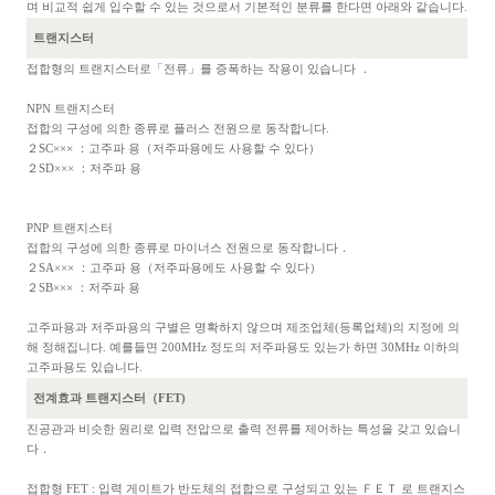
며 비교적 쉽게 입수할 수 있는 것으로서 기본적인 분류를 한다면 아래와 같습니다.
트랜지스터
접합형의 트랜지스터로「전류」를 증폭하는 작용이 있습니다 ．
NPN 트랜지스터
접합의 구성에 의한 종류로 플러스 전원으로 동작합니다.
２SC××× ：고주파 용（저주파용에도 사용할 수 있다）
２SD××× ：저주파 용
PNP 트랜지스터
접합의 구성에 의한 종류로 마이너스 전원으로 동작합니다．
２SA××× ：고주파 용（저주파용에도 사용할 수 있다）
２SB××× ：저주파 용
고주파용과 저주파용의 구별은 명확하지 않으며 제조업체(등록업체)의 지정에 의
해 정해집니다. 예를들면 200MHz 정도의 저주파용도 있는가 하면 30MHz 이하의
고주파용도 있습니다.
전계효과 트랜지스터（FET)
진공관과 비슷한 원리로 입력 전압으로 출력 전류를 제어하는 특성을 갖고 있습니
다．
접합형 FET : 입력 게이트가 반도체의 접합으로 구성되고 있는 ＦＥＴ 로 트랜지스