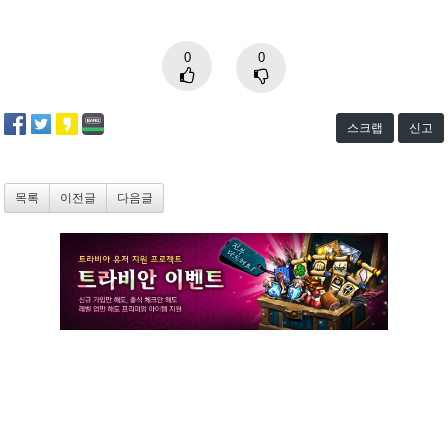
0
0
스크랩
신고
목록
이전글
다음글