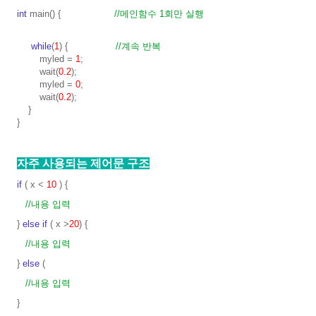
int
main() {
//메인함수 1회만 실행
while
(
1
) {
//계속 반복
myled =
1
;
wait(
0.2
);
myled =
0
;
wait(
0.2
);
}
}
자주 사용되는 제어문 구조
if
( x <
10
) {
//내용 입력
}
else
if
( x >
20
) {
//내용 입력
}
else
(
//내용 입력
}