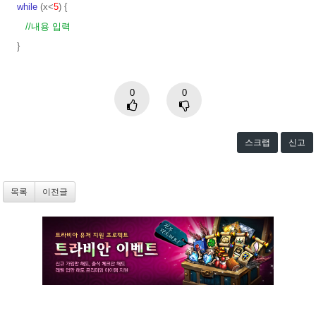
while
(x<
5
) {
//내용 입력
}
0
0
스크랩
신고
목록
이전글