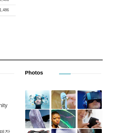
1,486
Photos
ity
 제작