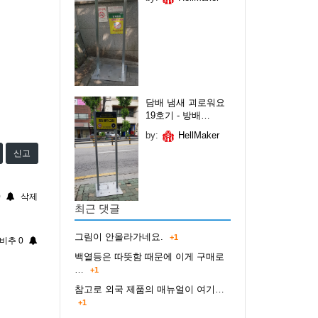
담배 냄새 괴로워요
19호기 - 방배…
by:
HellMaker
신고
0
삭제
최근 댓글
그림이 안올라가네요.
+1
비추
0
백열등은 따뜻함 때문에 이게 구매로
…
+1
참고로 외국 제품의 매뉴얼이 여기…
+1