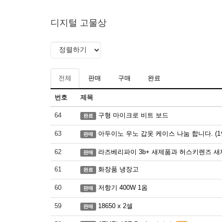
디지털 고물상
전체
판매
구매
완료
번호
제목
64
구형 마이크로 비트 보드
완료
63
아두이노 우노 갑옷 케이스 나눔 합니다. (1
판매
62
라즈베리파이 3b+ 새제품과 허스키렌즈 새
판매
61
화장품 냉장고
완료
60
저항기 400W 1옴
판매
59
18650 x 2셀
판매