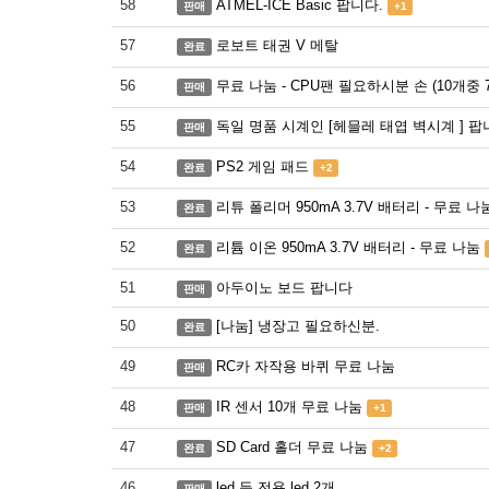
58
ATMEL-ICE Basic 팝니다.
판매
+1
57
로보트 태권 V 메탈
완료
56
무료 나눔 - CPU팬 필요하시분 손 (10개중 
판매
55
독일 명품 시계인 [헤믈레 태엽 벽시계 ] 팝
판매
54
PS2 게임 패드
완료
+2
53
리튜 폴리머 950mA 3.7V 배터리 - 무료 나
완료
52
리튬 이온 950mA 3.7V 배터리 - 무료 나눔
완료
51
아두이노 보드 팝니다
판매
50
[나눔] 냉장고 필요하신분.
완료
49
RC카 자작용 바퀴 무료 나눔
판매
48
IR 센서 10개 무료 나눔
판매
+1
47
SD Card 홀더 무료 나눔
완료
+2
46
led 등 전용 led 2개
판매