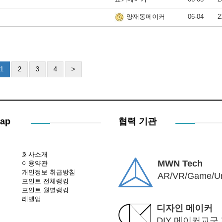
06-04
2
양재동메이커
1
2
3
4
>
Map
협력 기관
회사소개
MWN Tech
이용약관
개인정보 취급방침
AR/VR/Game/Un
포인트 전체랭킹
포인트 월별랭킹
레벨업
디자인 메이커
DIY 메이커교구