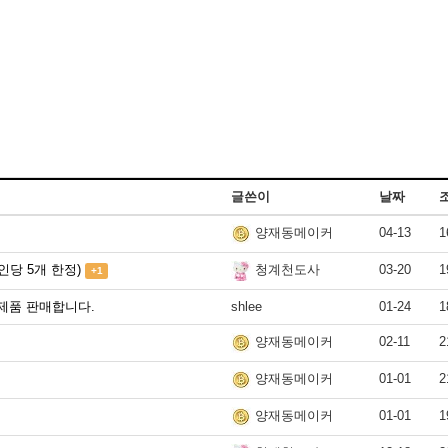
글쓴이
날짜
04-13
1
양재동메이커
인당 5개 한정)
03-20
1
청계천도사
+1
제품 판매합니다.
shlee
01-24
1
02-11
2
양재동메이커
01-01
2
양재동메이커
01-01
1
양재동메이커