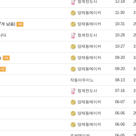
12-18
2
청계천도사
11-30
1
양재동메이커
7개 남음)
10-31
2
양재동메이커
+6
니다.
10-28
2
청계천도사
10-27
1
양재동메이커
눔
09-20
1
양재동메이커
+1
09-20
1
양재동메이커
+1
작동아두이노
08-13
1
07-16
1
청계천도사
06-07
1
양재동메이커
06-06
2
양재동메이커
06-06
2
양재동메이커
죠커메이커
06-05
2