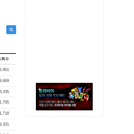
조회수
6,461
9,669
8,335
1,755
1,718
9,331