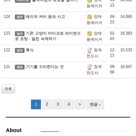
양재
아두이노
13
동메이커
124
레이저 커터 동파 사고
04-
14,060
양재
일반
23
동메이커
123
기존 고양이 마이크로 파이썬으
01-
19,383
양재
일반
로 포팅 - 밀린 숙제하기
03
동메이커
122
휴식
12-
15,533
청계
일반
13
천도사
121
기기를 수리한다는 것
09-
16,607
청계
일반
09
천도사
목록
1
2
3
4
>
맨끝 ›
About