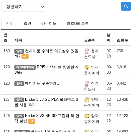
전체
일반
아두이노
라즈베리파이
번
날
호
제목
글쓴이
짜
조회수
130
전자제품 수리로 먹고살수 있을
07-
736
청계
일반
까?
18
천도사
+1
129
RPi5의 액티브 방열판과
09-
6,918
양재
라즈베리파이
WiFi
08
동메이커
128
메이커는 꾸준하게..
06-
8,442
청계
일반
30
천도사
127
Ender-3 v3 SE PLA 필라멘트 3
12-
10,438
양재
일반
롤 사용 후기
23
동메이커
126
Ender-3 V3 SE 3D 프린터 와 안
12-
12,123
양재
일반
착 불량
12
동메이커
+1
125
헬박사님의 로봇팔 살리기
05-
14,682