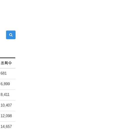
조회수
681
6,899
8,411
10,407
12,098
14,657