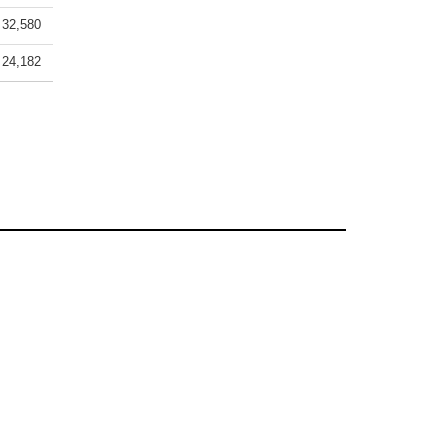
32,580
24,182
Photos
ity