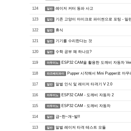
124
레이저 커터 동파 사고
일반
123
기존 고양이 마이크로 파이썬으로 포팅 - 밀
일반
122
휴식
일반
121
기기를 수리한다는 것
일반
120
수학 공부 왜 하나요?
일반
119
ESP32 CAM을 활용한 도깨비 자동차 Ver 
아두이노
118
Pupper 시작해서 Mini Pupper로 
라즈베리파이
117
말벌 인식 및 레이저 타격기 V 2.0
일반
116
ESP32 CAM - 도깨비 자동차 2
아두이노
115
ESP32 CAM - 도깨비 자동차
아두이노
114
급~한~개~발!!
일반
113
말벌 레이저 타격 테스트 모듈
일반