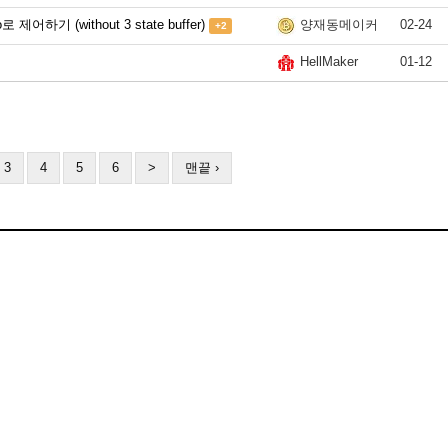
하기 (without 3 state buffer)
02-24
양재동메이커
+2
01-12
HellMaker
3
4
5
6
>
맨끝 ›
Map
협력 기관
회사소개
MWN Tech
이용약관
개인정보 취급방침
AR/VR/Game/Un
포인트 전체랭킹
포인트 월별랭킹
레벨업
디자인 메이커