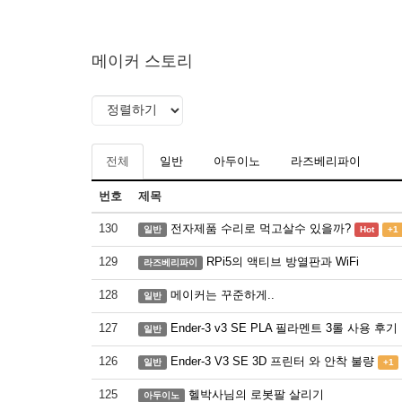
메이커 스토리
전체
일반
아두이노
라즈베리파이
번호
제목
130
전자제품 수리로 먹고살수 있을까?
일반
Hot
+1
129
RPi5의 액티브 방열판과 WiFi
라즈베리파이
128
메이커는 꾸준하게..
일반
127
Ender-3 v3 SE PLA 필라멘트 3롤 사용 후기
일반
126
Ender-3 V3 SE 3D 프린터 와 안착 불량
일반
+1
125
헬박사님의 로봇팔 살리기
아두이노