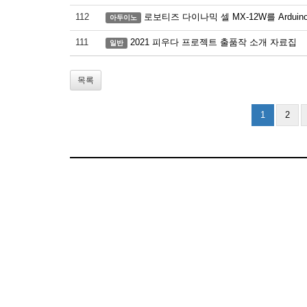
112
로보티즈 다이나믹 셀 MX-12W를 Arduino로 제어
아두이노
111
2021 피우다 프로젝트 출품작 소개 자료집
일반
목록
1
2
About
Site 
News
Used
DIY
Photos