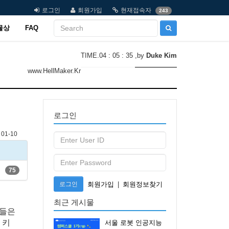
로그인
회원가입
현재접속자
243
물상
FAQ
TIME.04 : 05 : 35
,by
Duke Kim
www.HellMaker.Kr
로그인
01-10
75
로그인
회원가입
|
회원정보찾기
최근 게시물
트들은
 키
서울 로봇 인공지능