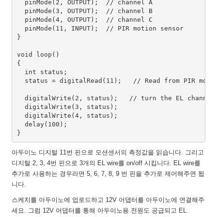
  pinMode(2, OUTPUT);  // channel A  

  pinMode(3, OUTPUT);  // channel B   

  pinMode(4, OUTPUT);  // channel C

  pinMode(11, INPUT);  // PIR motion sensor

}

void loop() 

{

  int status;

  status = digitalRead(11);   // Read from PIR motio
  digitalWrite(2, status);   // turn the EL channel 
  digitalWrite(3, status);

  digitalWrite(4, status);

  delay(100);

}
아두이노 디지털 11번 핀으로 모션센서의 측정값을 읽습니다. 그리고
디지털 2, 3, 4번 핀으로 3개의 EL wire를 on/off 시킵니다. EL wire를
추가로 사용하는 경우라면 5, 6, 7, 8, 9 번 핀을 추가로 제어해주면 됩
니다.
스케치를 아두이노에 업로드하고 12V 어댑터를 아두이노에 연결해주
세요. 그럼 12V 어댑터를 통해 아두이노용 전원도 공급되고 EL