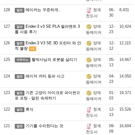
128
메이커는 꾸준하게..
06-
8,431
청계
일반
30
천도사
127
Ender-3 v3 SE PLA 필라멘트 3
12-
10,424
양재
일반
롤 사용 후기
23
동메이커
126
Ender-3 V3 SE 3D 프린터 와 안
12-
12,115
양재
일반
착 불량
12
동메이커
+1
125
헬박사님의 로봇팔 살리기
05-
14,667
양재
아두이노
13
동메이커
124
레이저 커터 동파 사고
04-
14,050
양재
일반
23
동메이커
123
기존 고양이 마이크로 파이썬으
01-
19,371
양재
일반
로 포팅 - 밀린 숙제하기
03
동메이커
122
휴식
12-
15,526
청계
일반
13
천도사
121
기기를 수리한다는 것
09-
16,604
청계
일반
09
천도사