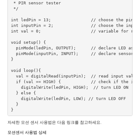
 * PIR sensor tester

 */

int ledPin = 13;                // choose the pin fo
int inputPin = 2;               // choose the input 
int val = 0;                    // variable for read
void setup() {

  pinMode(ledPin, OUTPUT);      // declare LED as ou
  pinMode(inputPin, INPUT);     // declare sensor as
}

void loop(){

  val = digitalRead(inputPin);  // read input value

  if (val == HIGH) {            // check if the inpu
    digitalWrite(ledPin, HIGH);  // turn LED ON

  } else {

    digitalWrite(ledPin, LOW); // turn LED OFF

  }

}
자세한 모션 센서 사용법은 다음 링크를 참고하세요.
모션센서 사용법 상세