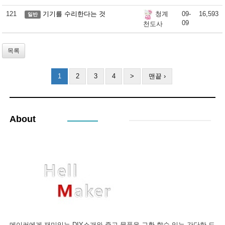
121
기기를 수리한다는 것
09-
16,593
청계
일반
09
천도사
목록
1
2
3
4
>
맨끝 ›
About
메이커에게 재미있는 DIY소개와 중고 물품을 교환 할수 있는 간단한 도