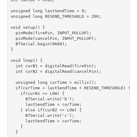
unsigned long lastSendTime = 0;

unsigned long RESEND_THRESHOLD = 200;

void setup() {

  pinMode(firePin, INPUT_PULLUP);

  pinMode(cancelPin, INPUT_PULLUP);

  BTSerial.begin(9600);

}

void loop() {

  int curB1 = digitalRead(firePin);

  int curB2 = digitalRead(cancelPin);

  unsigned long curTime = millis();

  if(curTime > lastSendTime + RESEND_THRESHOLD) {

    if(curB1 == LOW) {

      BTSerial.write('b');

      lastSendTime = curTime;      

    } else if(curB2 == LOW) {

      BTSerial.write('c');

      lastSendTime = curTime;      

    }

  }
