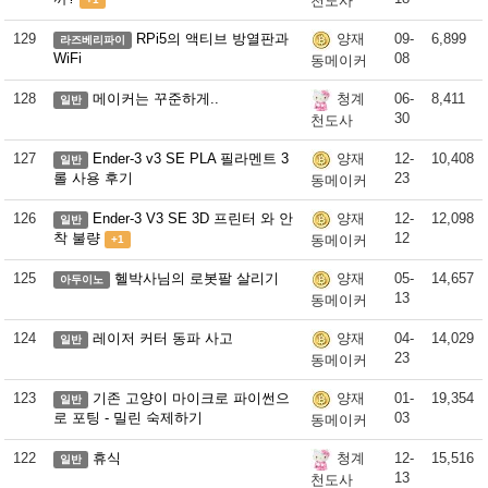
천도사
129
RPi5의 액티브 방열판과
09-
6,899
양재
라즈베리파이
WiFi
08
동메이커
128
메이커는 꾸준하게..
06-
8,411
청계
일반
30
천도사
127
Ender-3 v3 SE PLA 필라멘트 3
12-
10,408
양재
일반
롤 사용 후기
23
동메이커
126
Ender-3 V3 SE 3D 프린터 와 안
12-
12,098
양재
일반
착 불량
12
동메이커
+1
125
헬박사님의 로봇팔 살리기
05-
14,657
양재
아두이노
13
동메이커
124
레이저 커터 동파 사고
04-
14,029
양재
일반
23
동메이커
123
기존 고양이 마이크로 파이썬으
01-
19,354
양재
일반
로 포팅 - 밀린 숙제하기
03
동메이커
122
휴식
12-
15,516
청계
일반
13
천도사