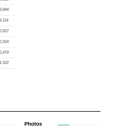
9,944
9,114
0,027
0,324
0,470
1,522
Photos