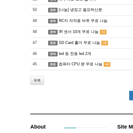
50
[나눔] 냉장고 필요하신분.
완료
49
RC카 자작용 바퀴 무료 나눔
판매
48
IR 센서 10개 무료 나눔
판매
+1
47
SD Card 홀더 무료 나눔
완료
+2
46
led 등 전용 led 2개
판매
45
컴퓨터 CPU 팬 무료 나눔
완료
+2
목록
About
Site 