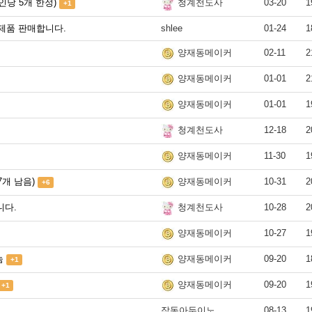
인당 5개 한정)
03-20
1
청계천도사
+1
제품 판매합니다.
shlee
01-24
1
02-11
2
양재동메이커
01-01
2
양재동메이커
01-01
1
양재동메이커
12-18
2
청계천도사
11-30
1
양재동메이커
7개 남음)
10-31
2
양재동메이커
+6
니다.
10-28
2
청계천도사
10-27
1
양재동메이커
눔
09-20
1
양재동메이커
+1
09-20
1
양재동메이커
+1
작동아두이노
08-13
1