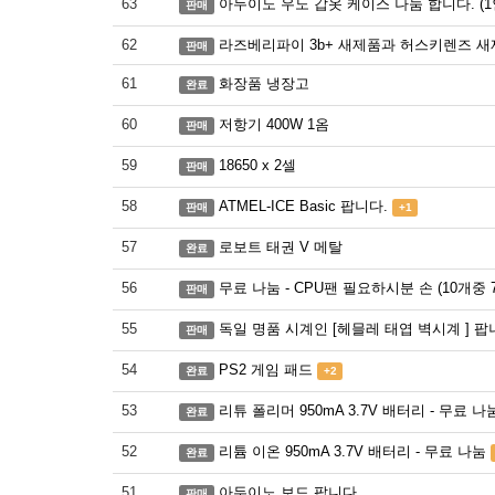
63
아두이노 우노 갑옷 케이스 나눔 합니다. (1
판매
62
라즈베리파이 3b+ 새제품과 허스키렌즈 새
판매
61
화장품 냉장고
완료
60
저항기 400W 1옴
판매
59
18650 x 2셀
판매
58
ATMEL-ICE Basic 팝니다.
판매
+1
57
로보트 태권 V 메탈
완료
56
무료 나눔 - CPU팬 필요하시분 손 (10개중 
판매
55
독일 명품 시계인 [헤믈레 태엽 벽시계 ] 팝
판매
54
PS2 게임 패드
완료
+2
53
리튜 폴리머 950mA 3.7V 배터리 - 무료 나
완료
52
리튬 이온 950mA 3.7V 배터리 - 무료 나눔
완료
51
아두이노 보드 팝니다
판매