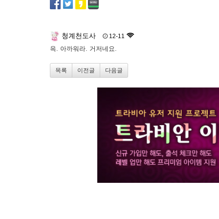
청계천도사
12-11
윽. 아까워라. 거저네요.
목록
이전글
다음글