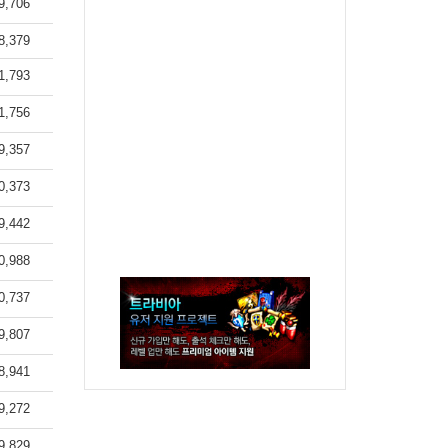
9,706
8,379
1,793
1,756
9,357
0,373
9,442
0,988
0,737
9,807
8,941
9,272
9,829