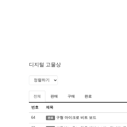
디지털 고물상
전체
판매
구매
완료
번호
제목
64
구형 마이크로 비트 보드
완료