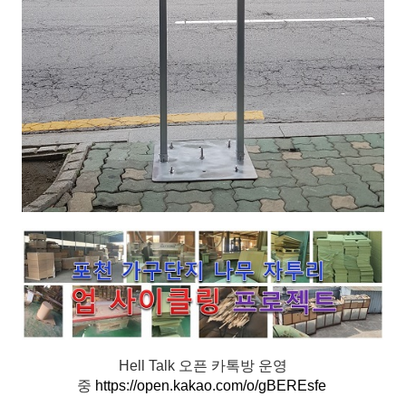
Hell Talk 오픈 카톡방 운영
중
https://open.kakao.com/o/gBEREsfe