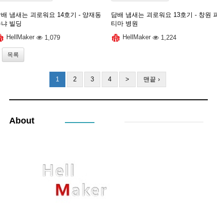
배 냄새는 괴로워요 14호기 - 양재동
담배 냄새는 괴로워요 13호기 - 창원 
수냐 빌딩
티마 병원
HellMaker
1,079
HellMaker
1,224
목록
1
2
3
4
>
맨끝 ›
About