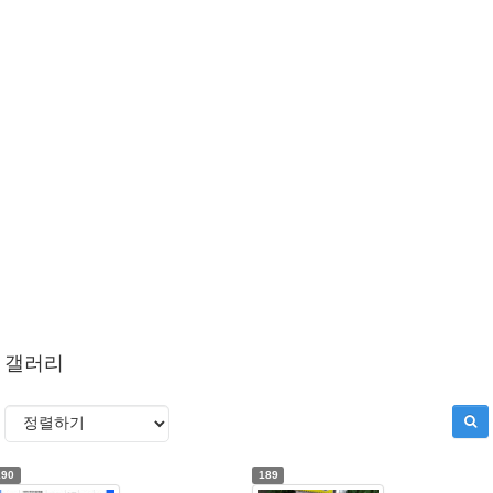
갤러리
190
189