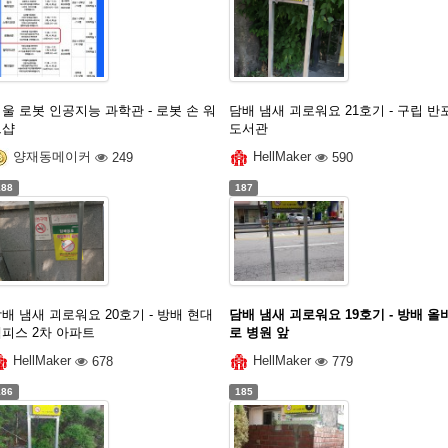
울 로봇 인공지능 과학관 - 로봇 손 워
담배 냄새 괴로워요 21호기 - 구립 반
크샵
도서관
양재동메이커
249
HellMaker
590
188
187
배 냄새 괴로워요 20호기 - 방배 현대
담배 냄새 괴로워요 19호기 - 방배 올
멤피스 2차 아파트
로 병원 앞
HellMaker
678
HellMaker
779
186
185