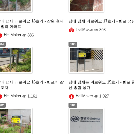
배 냄새 괴로워요 18호기 - 잠원 현대
담배 냄새 괴로워요 17호기 - 반포 성
훼밀리 아파트
HellMaker
898
HellMaker
886
184
183
배 냄새 괴로워요 16호기 - 반포역 갈
담배 냄새는 괴로워요 15호기 - 반포 
데포차
신 종합 상가
HellMaker
1,161
HellMaker
1,027
182
181