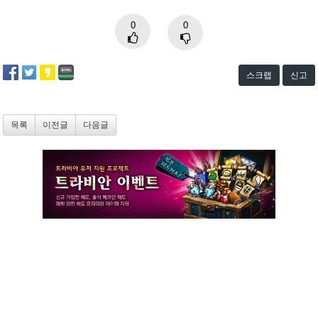
0
0
스크랩
신고
목록
이전글
다음글