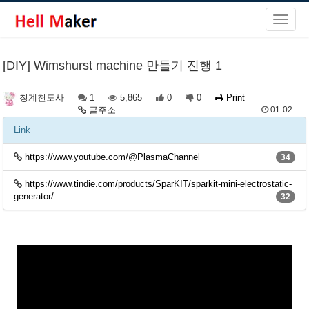
[DIY] Wimshurst machine 만들기 진행 1
1
5,865
0
0
Print
청계천도사
글주소
01-02
Link
https://www.youtube.com/@PlasmaChannel
34
https://www.tindie.com/products/SparKIT/sparkit-mini-electrostatic-
generator/
32