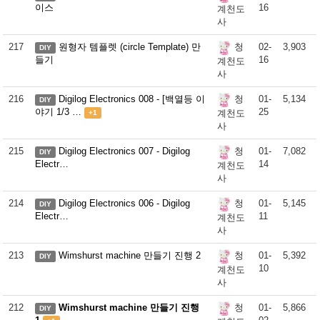
이스
16
계천도
사
217
원형자 템플렛 (circle Template) 만
02-
3,903
청
DIY
들기
16
계천도
사
216
Digilog Electronics 008 - [백열등 이
01-
5,134
청
DIY
야기 1/3 …
25
계천도
+1
사
215
Digilog Electronics 007 - Digilog
01-
7,082
청
DIY
Electr…
14
계천도
사
214
Digilog Electronics 006 - Digilog
01-
5,145
청
DIY
Electr…
11
계천도
사
213
Wimshurst machine 만들기 진행 2
01-
5,392
청
DIY
10
계천도
사
212
Wimshurst machine 만들기 진행
01-
5,866
청
DIY