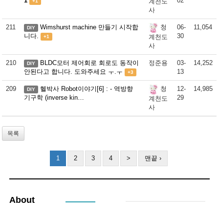
1
02
계천도
+1
사
211
Wimshurst machine 만들기 시작합
06-
11,054
청
DIY
니다.
30
계천도
+1
사
210
BLDC모터 제어회로 회로도 동작이
정준용
03-
14,252
DIY
안된다고 합니다. 도와주세요 ㅜ.ㅜ
13
+3
209
헬박사 Robot이야기[6] : - 역방향
12-
14,985
청
DIY
기구학 (inverse kin…
29
계천도
사
목록
1
2
3
4
>
맨끝 ›
About