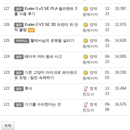
127
Ender-3 v3 SE PLA 필라멘트 3
12-
10,397
양재
일반
롤 사용 후기
23
동메이커
126
Ender-3 V3 SE 3D 프린터 와 안
12-
12,075
양재
일반
착 불량
12
동메이커
+1
125
헬박사님의 로봇팔 살리기
05-
14,628
양재
아두이노
13
동메이커
124
레이저 커터 동파 사고
04-
14,005
양재
일반
23
동메이커
123
기존 고양이 마이크로 파이썬으
01-
19,330
양재
일반
로 포팅 - 밀린 숙제하기
03
동메이커
122
휴식
12-
15,494
청계
일반
13
천도사
121
기기를 수리한다는 것
09-
16,575
청계
일반
09
천도사
목록