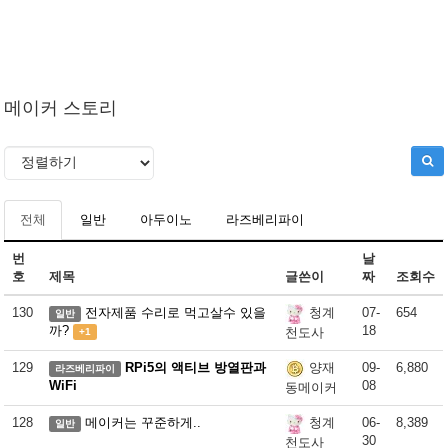
메이커 스토리
전체
일반
아두이노
라즈베리파이
번
날
호
제목
글쓴이
짜
조회수
130
전자제품 수리로 먹고살수 있을
07-
654
청계
일반
까?
18
천도사
+1
129
RPi5의 액티브 방열판과
09-
6,880
양재
라즈베리파이
WiFi
08
동메이커
128
메이커는 꾸준하게..
06-
8,389
청계
일반
30
천도사