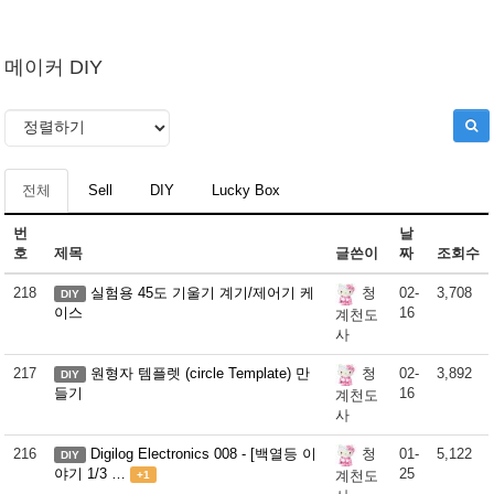
메이커 DIY
전체
Sell
DIY
Lucky Box
번
날
호
제목
글쓴이
짜
조회수
218
실험용 45도 기울기 계기/제어기 케
02-
3,708
청
DIY
이스
16
계천도
사
217
원형자 템플렛 (circle Template) 만
02-
3,892
청
DIY
들기
16
계천도
사
216
Digilog Electronics 008 - [백열등 이
01-
5,122
청
DIY
야기 1/3 …
25
계천도
+1