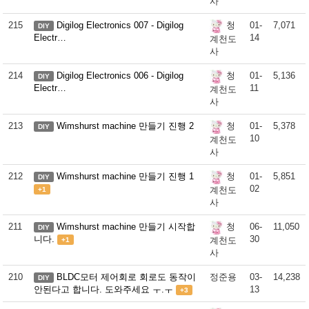
사
215
Digilog Electronics 007 - Digilog
01-
7,071
청
DIY
Electr…
14
계천도
사
214
Digilog Electronics 006 - Digilog
01-
5,136
청
DIY
Electr…
11
계천도
사
213
Wimshurst machine 만들기 진행 2
01-
5,378
청
DIY
10
계천도
사
212
Wimshurst machine 만들기 진행 1
01-
5,851
청
DIY
02
계천도
+1
사
211
Wimshurst machine 만들기 시작합
06-
11,050
청
DIY
니다.
30
계천도
+1
사
210
BLDC모터 제어회로 회로도 동작이
정준용
03-
14,238
DIY
안된다고 합니다. 도와주세요 ㅜ.ㅜ
13
+3