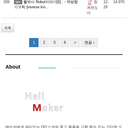
209
헬박사 Robot이야기[6] : - 역방향
12-
14,970
청
DIY
기구학 (inverse kin…
29
계천도
사
목록
1
2
3
4
>
맨끝 ›
About
메이커에게 재미있는 DIY소개와 중고 물품을 교환 할수 있는 간단한 도