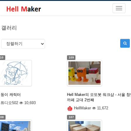
갤러리
110
109
퍼둥이 캐릭터
Hell Maker의 오또봇 워크샵 - 서울 
까페 교대 2번째
스튜디오502
10,693
HellMaker
11,672
108
107