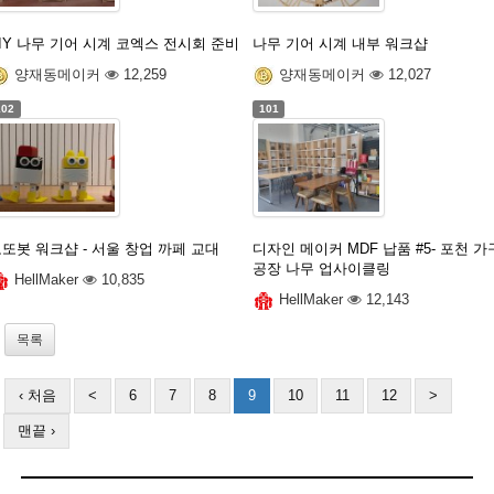
IY 나무 기어 시계 코엑스 전시회 준비
나무 기어 시계 내부 워크샵
양재동메이커
12,259
양재동메이커
12,027
102
101
또봇 워크샵 - 서울 창업 까페 교대
디자인 메이커 MDF 납품 #5- 포천 가
공장 나무 업사이클링
HellMaker
10,835
HellMaker
12,143
목록
‹ 처음
<
6
7
8
9
10
11
12
>
맨끝 ›