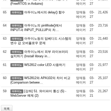
(FreeRTOS in Arduino)
메이커
27
65
아두이노에서의 delay() 함수
양재동
03-
21,426
아두이노
메이커
27
64
아두이노의 pinMode()에서
양재동
03-
23,716
아두이노
INPUT과 INPUT_PULLUP의 차…
메이커
27
63
아두이노등의 임베디드 시스템의
양재동
03-
21,440
아두이노
변수 값 오버플로우 문제
메이커
27
62
아두이노에서 외부 라이브러리
양재동
03-
23,516
아두이노
설치하기 (Install library in…
메이커
27
61
WS2812 color LED 사용하기
양재동
03-
21,977
아두이노
메이커
27
60
WS2812와 APA102의 차이 비교
양재동
03-
25,107
아두이노
(Comparison betwee…
메이커
27
59
[강좌] 51. 와이파이 통신 (5) -
양재동
03-
21,267
아두이노
WebServer 예제 (2)
메이커
21
목록