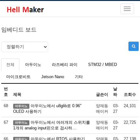
임베디드 보드
전체
아두이노
라즈베리 파이
STM32 / MBED
마이크로비트
Jetson Nano
기타
번
날
호
제목
글쓴이
짜
조회수
68
아두이노에서 u8glib로 0.96"
양재동
03-
24,101
아두이노
OLED 사용하기
메이커
27
67
아두이노에서 여러개의 스위치를
양재동
03-
22,725
아두이노
1개의 analog input핀으로 검사하…
메이커
27
66
아두이노에서 RTOS 사용하기
양재동
03-
27,138
아두이노