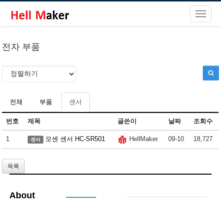
전자 부품
전체
부품
센서
번호
제목
글쓴이
날짜
조회수
1
모센 센서 HC-SR501
09-10
18,727
HellMaker
센서
목록
About